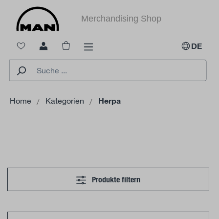
alt springen
Merchandising Shop
Warenkorb enthält 0 Positionen. Der Ges
DE
Home
Kategorien
Herpa
Produkte filtern