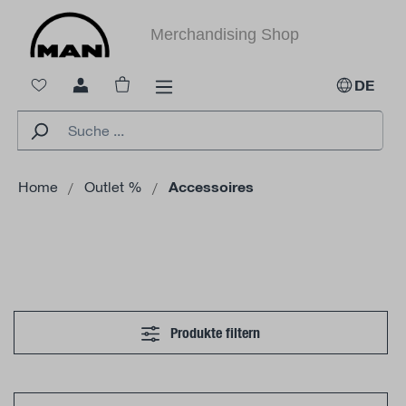
alt springen
Merchandising Shop
Warenkorb enthält 0 Positionen. Der Ges
DE
Home
Outlet %
Accessoires
Produkte filtern