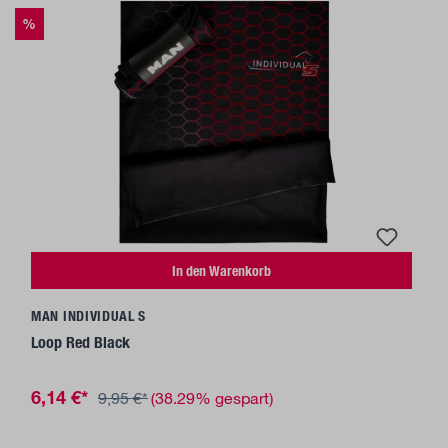
%
In den Warenkorb
MAN INDIVIDUAL S
Loop Red Black
6,14 €*
9,95 €*
(38.29% gespart)