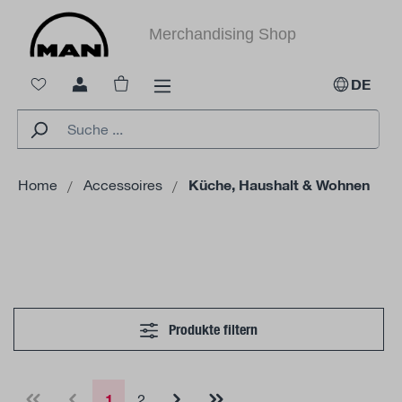
alt springen
Merchandising Shop
Warenkorb enthält 0 Positionen. Der Ges
DE
Home
Accessoires
Küche, Haushalt & Wohnen
Produkte filtern
1
2