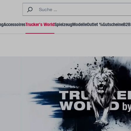
ng
Accessoires
Trucker's World
Spielzeug
Modelle
Outlet %
Gutscheine
B2B 