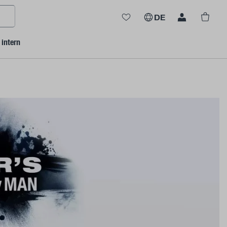
Ware
DE
intern