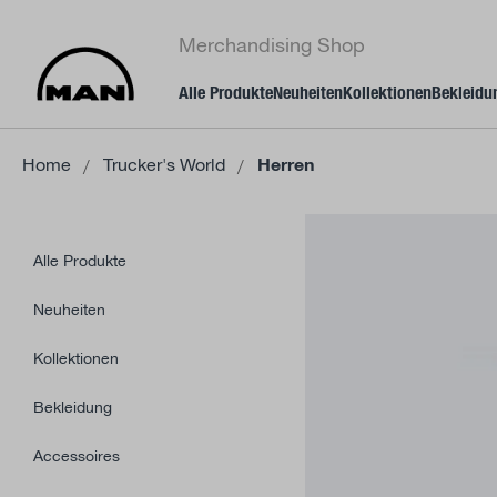
springen
Zur Hauptnavigation springen
Merchandising Shop
Alle Produkte
Neuheiten
Kollektionen
Bekleidu
Home
Trucker's World
Herren
Alle Produkte
Neuheiten
Kollektionen
Bekleidung
Accessoires