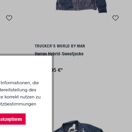
Details
TRUCKER'S WORLD BY MAN
Herren Hybrid-Sweatjacke
79,95 €*
Ab
 Informationen, die
ereitstellung des
e korrekt nutzen zu
utzbestimmungen
%
akzeptieren