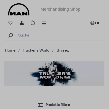
alt springen
Merchandising Shop
Warenkorb enthält 0 Positionen. Der Ges
DE
Home
Trucker's World
Unisex
Produkte filtern