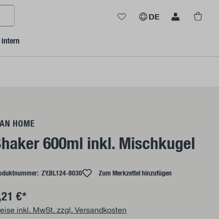
Ware
DE
intern
AN HOME
haker 600ml inkl. Mischkugel
oduktnummer:
ZY.BL124-8030
Zum Merkzettel hinzufügen
,21 €*
eise inkl. MwSt. zzgl. Versandkosten