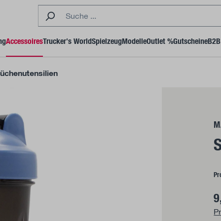
ng
Accessoires
Trucker's World
Spielzeug
Modelle
Outlet %
Gutscheine
B2B 
üchenutensilien
M
S
Pr
9
Pr