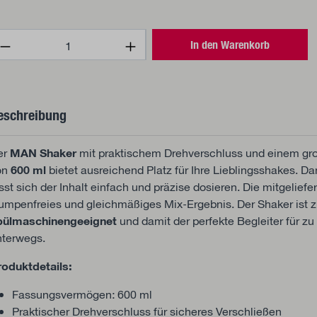
rodukt Anzahl: Gib den gewünschten Wert 
In den Warenkorb
eschreibung
er
MAN Shaker
mit praktischem Drehverschluss und einem g
on
600 ml
bietet ausreichend Platz für Ihre Lieblingsshakes. Da
sst sich der Inhalt einfach und präzise dosieren. Die mitgeliefe
lumpenfreies und gleichmäßiges Mix-Ergebnis. Der Shaker ist
pülmaschinengeeignet
und damit der perfekte Begleiter für zu
nterwegs.
roduktdetails:
Fassungsvermögen: 600 ml
Praktischer Drehverschluss für sicheres Verschließen