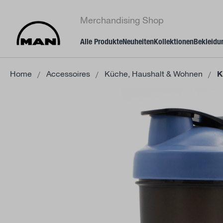
springen
Zur Hauptnavigation springen
Merchandising Shop
Alle Produkte
Neuheiten
Kollektionen
Bekleidu
Home
Accessoires
Küche, Haushalt & Wohnen
K