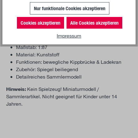
originalgetreuen Proportionen ausgestattet, ist dieses
Miniaturmodell ideal für Sammler moderner
Nur funktionale Cookies akzeptieren
Nutzfahrzeuge und Bau-LKW. Spiegel liegen zur
Cookies akzeptieren
Alle Cookies akzeptieren
individuellen Montage bei.
Produktdetails:
Impressum
Maßstab: 1:87
Material: Kunststoff
Funktionen: bewegliche Kippbrücke & Ladekran
Zubehör: Spiegel beiliegend
Detailreiches Sammlermodell
Hinweis:
Kein Spielzeug! Miniaturmodell /
Sammlerartikel. Nicht geeignet für Kinder unter 14
Jahren.