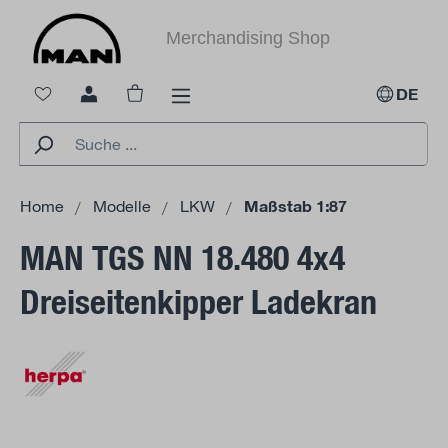
alt springen
Merchandising Shop
Warenkorb enthält 0 Positionen. Der Ges
DE
Home
Modelle
LKW
Maßstab 1:87
MAN TGS NN 18.480 4x4
Dreiseitenkipper Ladekran