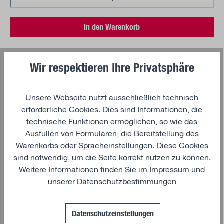
In den Warenkorb
Wir respektieren Ihre Privatsphäre
Beschreibung
Unsere Webseite nutzt ausschließlich technisch
erforderliche Cookies. Dies sind Informationen, die
Der MAN TGS NN 18.480 4x4 Dreiseitenkipper mit
technische Funktionen ermöglichen, so wie das
beweglichem Ladekran und Schüttgutgreifer ist ein
Ausfüllen von Formularen, die Bereitstellung des
vielseitiges Modellfahrzeug im Maßstab 1:87, das durch
Warenkorbs oder Spracheinstellungen. Diese Cookies
Funktionalität und Detailtreue überzeugt. Die funktionell
sind notwendig, um die Seite korrekt nutzen zu können.
bewegliche Kippbrücke sowie der Ladekran bieten
Weitere Informationen finden Sie im
Impressum
und
zahlreiche Präsentationsmöglichkeiten für Dioramen und
unserer
Datenschutzbestimmungen
Modellbauwelten.
Gefertigt aus hochwertigem Kunststoff und mit
Datenschutzeinstellungen