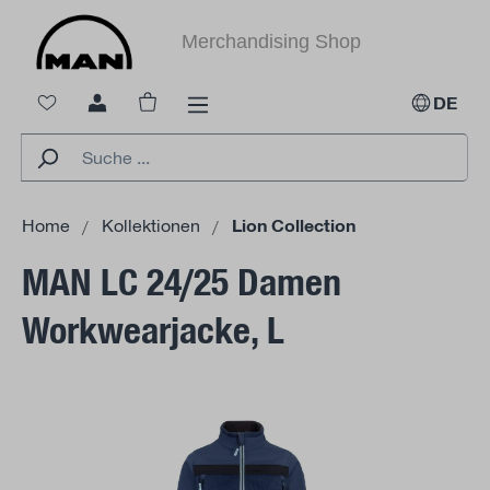
alt springen
Merchandising Shop
Warenkorb enthält 0 Positionen. Der Ges
DE
Home
Kollektionen
Lion Collection
MAN LC 24/25 Damen
Workwearjacke, L
Bildergalerie überspringen