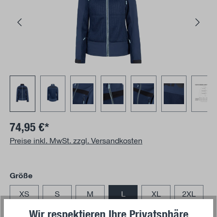
74,95 €*
Preise inkl. MwSt. zzgl. Versandkosten
auswählen
Größe
XS
S
M
L
XL
2XL
Wir respektieren Ihre Privatsphäre