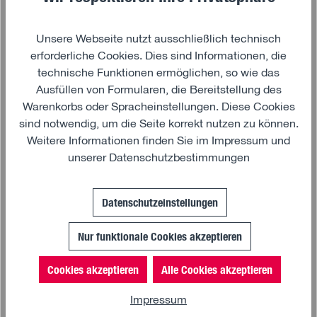
Produkt Anzahl: Gib den gewünschten Wert 
Unsere Webseite nutzt ausschließlich technisch
In den Warenkorb
erforderliche Cookies. Dies sind Informationen, die
technische Funktionen ermöglichen, so wie das
Ausfüllen von Formularen, die Bereitstellung des
Warenkorbs oder Spracheinstellungen. Diese Cookies
sind notwendig, um die Seite korrekt nutzen zu können.
Weitere Informationen finden Sie im
Impressum
und
Beschreibung
unserer
Datenschutzbestimmungen
Material: 94% Polyester und 6% Elasthan,
Datenschutzeinstellungen
Kontrastmaterial 100% Polyester Farbe: Navy MAN Logo
auf der linken Brust. Schwarz reflektierender MAN
Nur funktionale Cookies akzeptieren
Logoprint auf der Rückenpasse. MAN Rubberpatch am
linken Ärmel. MAN Lion Collection Transferdruck innen
Cookies akzeptieren
Alle Cookies akzeptieren
im Nackenbereich. Einsätze in Kontrastmaterial am
Vorder- und Rückenteil. Durchgehender
Impressum
Frontreißverschluss in Kontrastfarbe mit Kinnschutz und