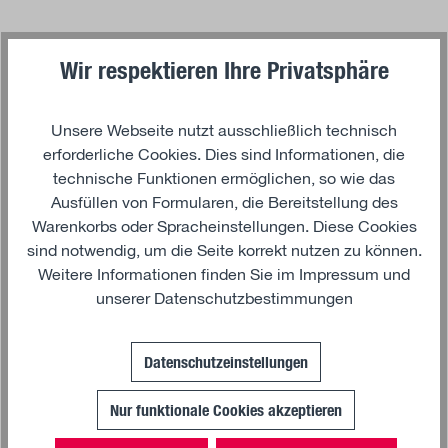
Beschreibung
Wir respektieren Ihre Privatsphäre
Bewegung, Technik und Design in einem Schreibgerät
Unsere Webseite nutzt ausschließlich technisch
vereint: Dieser Floating Pen mit detailgetreuem Truck-
erforderliche Cookies. Dies sind Informationen, die
Modell ist weit mehr als ein gewöhnlicher
technische Funktionen ermöglichen, so wie das
Kugelschreiber. Im transparenten oberen Teil des
Ausfüllen von Formularen, die Bereitstellung des
Schafts schwebt ein präzise gearbeitetes Modell des
Warenkorbs oder Spracheinstellungen. Diese Cookies
legendären MAN TGX – scheinbar schwerelos und
sind notwendig, um die Seite korrekt nutzen zu können.
immer in Bewegung. Mit jeder Handbewegung kommt
Weitere Informationen finden Sie im
Impressum
und
der kraftvolle Lkw ins Rollen und sorgt für einen
unserer
Datenschutzbestimmungen
faszinierenden Effekt, der sofort ins Auge fällt.
Doch nicht nur optisch hat dieser Druckkugelschreiber
Datenschutzeinstellungen
einiges zu bieten. Auch im täglichen Gebrauch zeigt er
seine Qualität: ein angenehmes Schreibgefühl, eine
Nur funktionale Cookies akzeptieren
leichtgängige Mine und eine robuste Verarbeitung