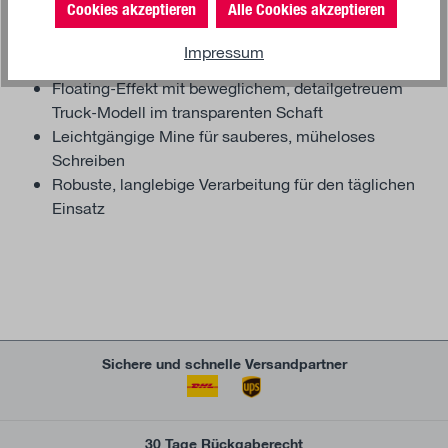
machen ihn zu einem zuverlässigen Begleiter im Alltag.
Cookies akzeptieren
Alle Cookies akzeptieren
Produkt-Highlights:
Impressum
Floating-Effekt mit beweglichem, detailgetreuem
Truck-Modell im transparenten Schaft
Leichtgängige Mine für sauberes, müheloses
Schreiben
Robuste, langlebige Verarbeitung für den täglichen
Einsatz
Sichere und schnelle Versandpartner
30 Tage Rückgaberecht