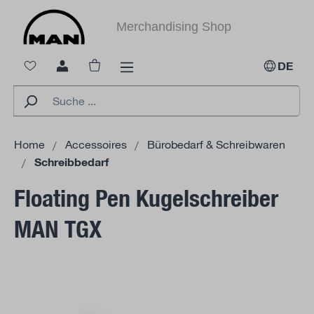
alt springen
Merchandising Shop
Warenkorb enthält 0 Positionen. Der Ges
DE
Home
Accessoires
Bürobedarf & Schreibwaren
Schreibbedarf
Floating Pen Kugelschreiber
MAN TGX
Bildergalerie überspringen