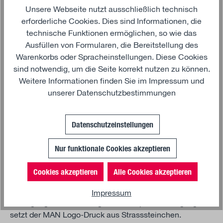
Unsere Webseite nutzt ausschließlich technisch
Produkt Anzahl: Gib den gewünschten Wert 
erforderliche Cookies. Dies sind Informationen, die
technische Funktionen ermöglichen, so wie das
Ausfüllen von Formularen, die Bereitstellung des
In den Warenkorb
Warenkorbs oder Spracheinstellungen. Diese Cookies
sind notwendig, um die Seite korrekt nutzen zu können.
Weitere Informationen finden Sie im
Impressum
und
unserer
Datenschutzbestimmungen
Beschreibung
Datenschutzeinstellungen
Das creme-weißes Damen T-Shirt besteht aus 95%
Nur funktionale Cookies akzeptieren
Baumwolle und 5% Elasthan und bietet ein
unvergleichliches Tragegefühl. Die Baumwolle sorgt für
Cookies akzeptieren
Alle Cookies akzeptieren
Atmungsaktivität und Weichheit, während der Elasthan-
Anteil eine optimale Passform garantiert und
Impressum
Bewegungsfreiheit ermöglicht. Ein optisches Highlight
setzt der MAN Logo-Druck aus Strasssteinchen.