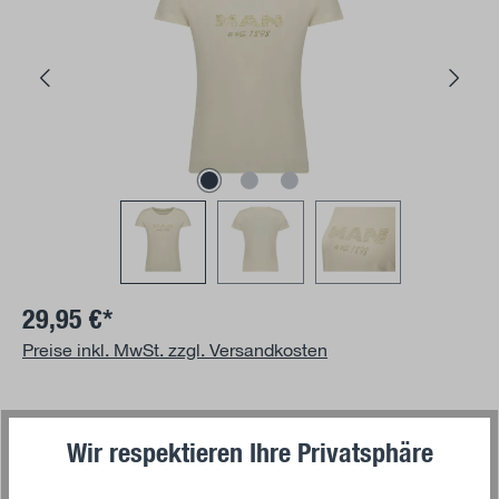
29,95 €*
Preise inkl. MwSt. zzgl. Versandkosten
auswählen
Größe
Wir respektieren Ihre Privatsphäre
S
M
L
XL
2XL
(Diese Option ist zurzeit nicht verfügbar.)
(Diese Option ist zurzeit nicht verfügbar.)