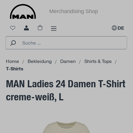
alt springen
Merchandising Shop
Warenkorb enthält 0 Positionen. Der Ges
DE
Home
Bekleidung
Damen
Shirts & Tops
T-Shirts
MAN Ladies 24 Damen T-Shirt
creme-weiß, L
Bildergalerie überspringen