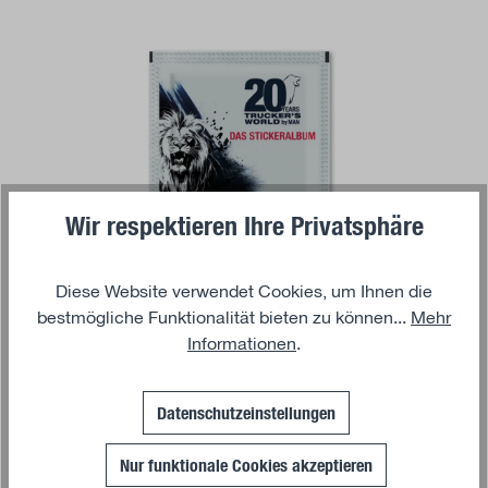
Wir respektieren Ihre Privatsphäre
Diese Website verwendet Cookies, um Ihnen die
bestmögliche Funktionalität bieten zu können...
Mehr
Ajouter au panier
Informationen
.
TRUCKER'S WORLD BY MAN
Panini Autocollants
Datenschutzeinstellungen
2,00 €*
Nur funktionale Cookies akzeptieren