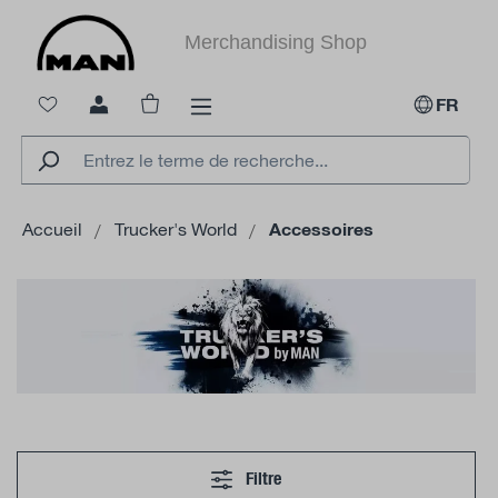
tenu principal
Merchandising Shop
Le panier contient 0 articles. La valeur to
FR
Accueil
Trucker's World
Accessoires
Filtre