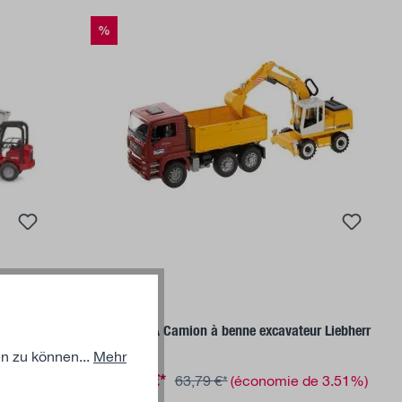
%
Ajouter au panier
BRUDER
Schäffer
MAN TGA Camion à benne excavateur Liebherr
n zu können...
Mehr
61,55 €*
 3.57%)
63,79 €*
(économie de 3.51%)