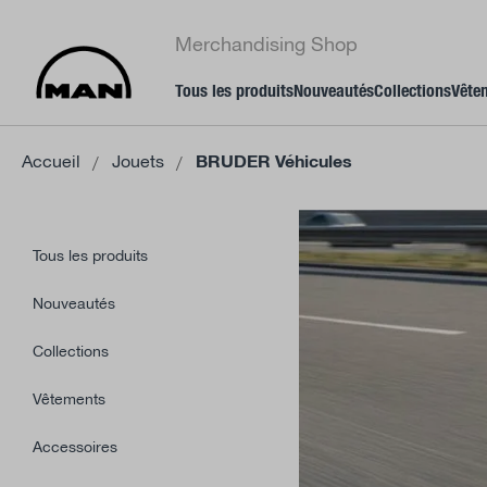
recherche
Passer à la navigation principale
Merchandising Shop
Tous les produits
Nouveautés
Collections
Vête
Accueil
Jouets
BRUDER Véhicules
Tous les produits
Nouveautés
Collections
Vêtements
Accessoires