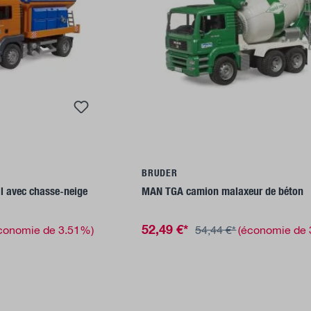
u panier
Ajouter au panier
BRUDER
l avec chasse-neige
MAN TGA camion malaxeur de béton
52,49 €*
conomie de 3.51%)
54,44 €*
(économie de