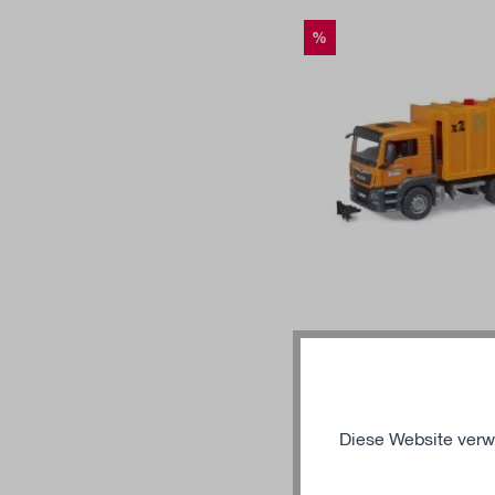
%
Ajouter a
BRUDER
MAN TGS Camion à ordu
Diese Website verw
84,32 €*
87,52 €*
(é