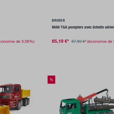
u panier
Ajouter au panier
BRUDER
MAN TGA pompiers avec échelle aérie
65,19 €*
conomie de 3.56%)
67,60 €*
(économie de
%