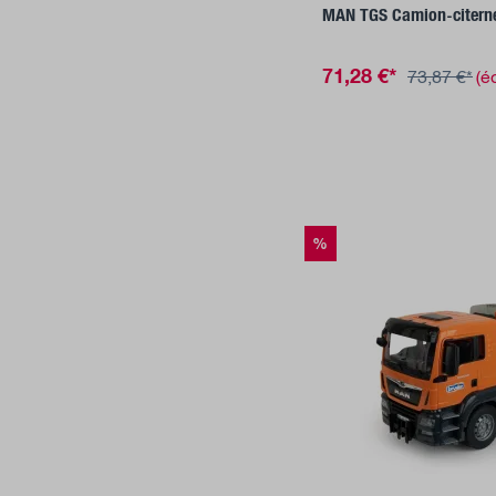
MAN TGS Camion-citern
71,28 €*
73,87 €*
(é
%