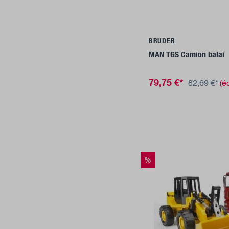
Ajouter a
BRUDER
MAN TGS Camion balai
79,75 €*
82,69 €*
(é
%