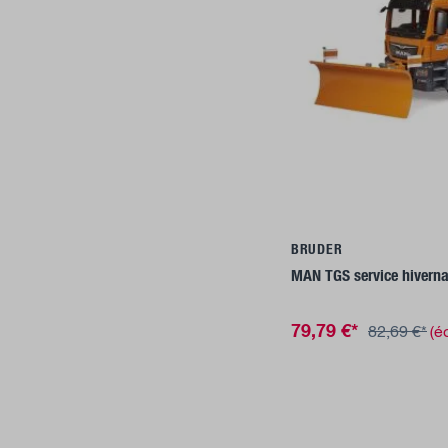
Ajouter a
BRUDER
MAN TGS service hiverna
79,79 €*
82,69 €*
(é