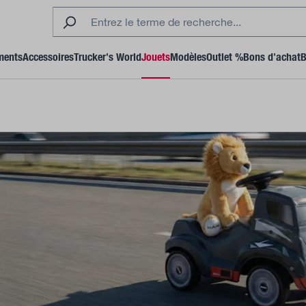
ments
Accessoires
Trucker's World
Jouets
Modèles
Outlet %
Bons d'achat
B