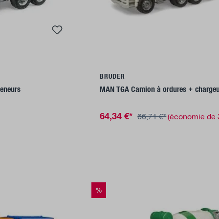
u panier
Ajouter au panier
BRUDER
eneurs
MAN TGA Camion à ordures + chargeur
64,34 €*
66,71 €*
(économie de
%