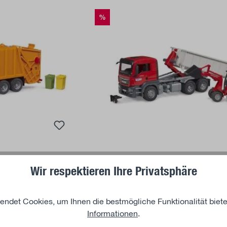
%
u panier
Ajouter au panier
Wir respektieren Ihre Privatsphäre
BRUDER
res
MAN TGS camion roll-off et chargeur 
2630
endet Cookies, um Ihnen die bestmögliche Funktionalität biete
76,19 €*
Informationen
.
conomie de 3.66%)
79,01 €*
(économie de