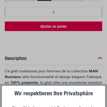
Quantité de produit : Entrez la quantité sou
Ajouter au panier
Description
Ce gilet matelassé pour femmes de la collection
MAN
Business
allie fonctionnalité et design élégant. Fabriqué
en
100% polyester
, le gilet offre une excellente isolation
thermique tout en étant léger et facile d'entretien – idéal
Wir respektieren Ihre Privatsphäre
pour les conditions météorologiques changeantes et le
quotidien professionnel moderne.