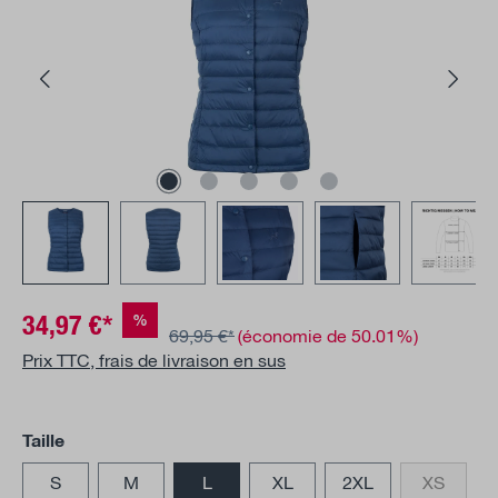
34,97 €*
%
69,95 €*
(économie de 50.01%)
Prix TTC, frais de livraison en sus
Sélectionnez
Taille
S
M
L
XL
2XL
XS
(Cette op