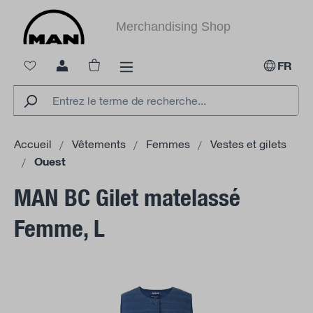
tenu principal
Merchandising Shop
Le panier contient 0 articles. La valeur to
FR
Accueil
Vêtements
Femmes
Vestes et gilets
Ouest
MAN BC Gilet matelassé
Femme, L
Ignorer la galerie d'images